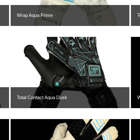
Wrap Aqua Prime
T
Total Contact Aqua Dusk
W