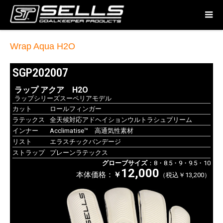
Wrap Aqua H2O
SGP202007
ラップ アクア H2O
ラップシリーズスーペリアモデル
カット
ロールフィンガー
ラテックス
全天候対応アドヘイションウルトラシュプリーム
インナー
Acclimatise™ 高通気性素材
リスト
エラスチックバンデージ
ストラップ
プレーンラテックス
グローブサイズ
：8・8.5・9・9.5・10
12,000
本体価格：
￥
（税込￥13,200）